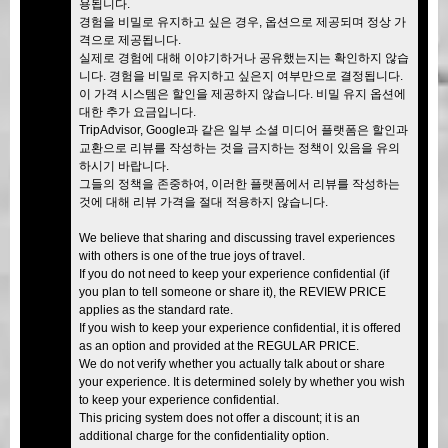
용됩니다.
경험을 비밀로 유지하고 싶은 경우, 옵션으로 제공되며 정상 가
격으로 제공됩니다.
실제로 경험에 대해 이야기하거나 공유했는지는 확인하지 않습
니다. 경험을 비밀로 유지하고 싶은지 여부만으로 결정됩니다.
이 가격 시스템은 할인을 제공하지 않습니다. 비밀 유지 옵션에
대한 추가 요금입니다.
TripAdvisor, Google과 같은 일부 소셜 미디어 플랫폼은 할인과
교환으로 리뷰를 작성하는 것을 금지하는 정책이 있음을 유의
하시기 바랍니다.
그들의 정책을 존중하여, 이러한 플랫폼에서 리뷰를 작성하는
것에 대해 리뷰 가격을 절대 적용하지 않습니다.
We believe that sharing and discussing travel experiences
with others is one of the true joys of travel.
If you do not need to keep your experience confidential (if
you plan to tell someone or share it), the REVIEW PRICE
applies as the standard rate.
If you wish to keep your experience confidential, it is offered
as an option and provided at the REGULAR PRICE.
We do not verify whether you actually talk about or share
your experience. It is determined solely by whether you wish
to keep your experience confidential.
This pricing system does not offer a discount; it is an
additional charge for the confidentiality option.