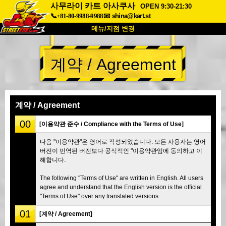
사무라이 카트 아사쿠사
OPEN 9:30-21:30
📞+81-80-9988-9988
📧
shina@kart.st
메뉴/지점 변경
최상단
계약 / Agreement
소개
사양
가격
접근성
고객 리뷰
자주 묻는 질문
회사 정보
예약
계약 / Agreement
지점 변경
00
[이용약관 준수 / Compliance with the Terms of Use]
도쿄 시나가와 #1
도쿄 아키하바라#1
다음 "이용약관"은 영어로 작성되었습니다. 모든 사용자는 영어
버전이 번역된 버전보다 공식적인 "이용약관임에 동의하고 이
도쿄 아키하바라#2
도쿄 시부야
해합니다.
도쿄 시부야 애넥스
도쿄 베이
The following "Terms of Use" are written in English. All users
도쿄 아사쿠사
오사카
agree and understand that the English version is the official
"Terms of Use" over any translated versions.
오키나와
01
[계약 / Agreement]