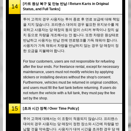
[카트 원상 복구 및 만능 반납 / Return Karts in Original
14
Status, and Full Tanks]
투어 고객의 경우 사용자는 투어 종료 후 연료 보급에 대해 책임
을 지지 않습니다. 프리랜스 대여의 경우 필요한 유지보수를 제
외하고 사용자는 당 매장의 동의 없이 스티커 부착이나 장치 설
치 등으로 차량을 개조해서는 안 됩니다. 또한 차량은 원상태로
반납하고 사용자는 반납 전에 연료탱크를 가득 채워야 합니다.
사용자가 가득 채워서 차량을 반납하지 않는 경우 당 매장이 정
한 요금을 지불해야 합니다.
For tour customers, users are not responsible for refueling
after the tour ends. For freelance rental, except for necessary
maintenance, users must not modify vehicles by applying
stickers or installing devices without the shop's consent.
Furthermore, vehicles must be returned in original condition,
and users must fill the fuel tank before returning. If users do
not return the vehicle with a full tank, they must pay the fee
set by the shop.
15
[초과 시간 정책 / Over Time Policy]
투어 고객에 대해서는 이 조항이 적용되지 않습니다. 프리랜스
대여의 경우 사용자는 당 매장이 정한 장소와 시간에 차량을 반
납할 것을 약속합니다. 사용자가 대여 시간을 초과한 경우 당 매