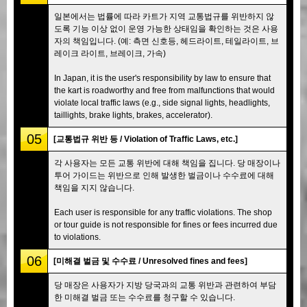
일본에서는 법률에 따라 카트가 지역 교통법규를 위반하지 않
도록 기능 이상 없이 운영 가능한 상태임을 확인하는 것은 사용
자의 책임입니다. (예: 측면 신호등, 헤드라이트, 테일라이트, 브
레이크 라이트, 브레이크, 가속)
In Japan, it is the user's responsibility by law to ensure that
the kart is roadworthy and free from malfunctions that would
violate local traffic laws (e.g., side signal lights, headlights,
taillights, brake lights, brakes, accelerator).
05
[교통법규 위반 등 / Violation of Traffic Laws, etc.]
각 사용자는 모든 교통 위반에 대해 책임을 집니다. 당 매장이나
투어 가이드는 위반으로 인해 발생한 벌금이나 수수료에 대해
책임을 지지 않습니다.
Each user is responsible for any traffic violations. The shop
or tour guide is not responsible for fines or fees incurred due
to violations.
06
[미해결 벌금 및 수수료 / Unresolved fines and fees]
당 매장은 사용자가 지방 당국과의 교통 위반과 관련하여 부담
한 미해결 벌금 또는 수수료를 청구할 수 있습니다.