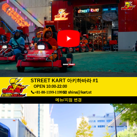
STREET KART 아키하바라 #1
OPEN 10:00-22:00
📞+81-80-1199-1199
📧
shina@kart.st
메뉴/지점 변경
최상단
소개
사양
가격
접근성
고객 리뷰
자주 묻는 질문