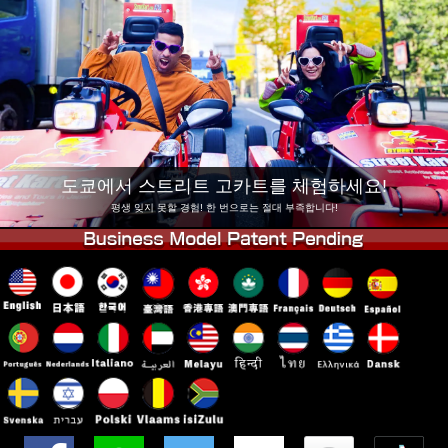
회사 정보
예약
지점 변경
도쿄 시나가와 #1
도쿄 아키하바라#1
도쿄 아키하바라#2
도쿄 시부야
도쿄 시부야 애넥스
도쿄 베이
도쿄 아사쿠사
오사카
도쿄에서 스트리트 고카트를 체험하세요!
오키나와
평생 잊지 못할 경험! 한 번으로는 절대 부족합니다!