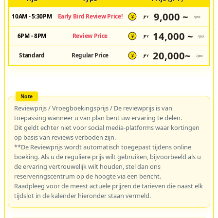
9,000 ~
10AM - 5:30PM
Early Bird Review Price!
JPY
/pax
¥
14,000 ~
6PM - 8PM
Review Price
JPY
/pax
¥
20,000~
Standard
Regular Price
JPY
/pax
¥
Reviewprijs / Vroegboekingsprijs / De reviewprijs is van
toepassing wanneer u van plan bent uw ervaring te delen.
Dit geldt echter niet voor social media-platforms waar kortingen
op basis van reviews verboden zijn.
**De Reviewprijs wordt automatisch toegepast tijdens online
boeking. Als u de reguliere prijs wilt gebruiken, bijvoorbeeld als u
de ervaring vertrouwelijk wilt houden, stel dan ons
reserveringscentrum op de hoogte via een bericht.
Raadpleeg voor de meest actuele prijzen de tarieven die naast elk
tijdslot in de kalender hieronder staan vermeld.