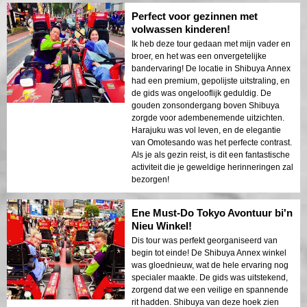
Perfect voor gezinnen met
volwassen kinderen!
Ik heb deze tour gedaan met mijn vader en
broer, en het was een onvergetelijke
bandervaring! De locatie in Shibuya Annex
had een premium, gepolijste uitstraling, en
de gids was ongelooflijk geduldig. De
gouden zonsondergang boven Shibuya
zorgde voor adembenemende uitzichten.
Harajuku was vol leven, en de elegantie
van Omotesando was het perfecte contrast.
Als je als gezin reist, is dit een fantastische
activiteit die je geweldige herinneringen zal
bezorgen!
Ene Must-Do Tokyo Avontuur bi'n
Nieu Winkel!
Dis tour was perfekt georganiseerd van
begin tot einde! De Shibuya Annex winkel
was gloednieuw, wat de hele ervaring nog
specialer maakte. De gids was uitstekend,
zorgend dat we een veilige en spannende
rit hadden. Shibuya van deze hoek zien