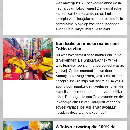
was onvergetelijk—het voelde alsof we in
het hart van Tokyo waren! De futuristische
straten van Omotesando en de leuke
energie van Harajuku maakten de perfecte
combinatie. Als je op zoek bent naar een
avontuur in Tokyo, mis dit dan niet!
Een leuke en unieke manier om
Tokio te zien!
Dit was zo'n fantastische manier om Tokio
te verkennen! De Shibuya Annex winkel
was brandschoon, en het personeel was zo
gastvrij. Op het moment dat we door
Shibuya Crossing reden, wist ik dat dit een
hoogtepunt van mijn reis zou zijn! De koele
avondlucht maakte de rit verfrissend, en de
stadslichten creëerden een onvergetelijke
sfeer. De elegantie van Omotesando en de
levendige cultuur van Harajuku voegden
zoveel variatie toe. Als je van avontuur
houdt, is deze tour iets voor jou!
A Tokyo-ervaring die 100% de