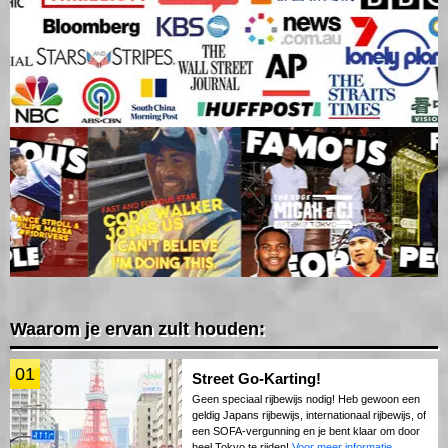
Waarom je ervan zult houden:
01
Street Go-Karting!
Geen speciaal rijbewijs nodig! Heb gewoon een
geldig Japans rijbewijs, internationaal rijbewijs, of
een SOFA-vergunning en je bent klaar om door
heel Tokyo te rijden!
Voor meer informatie