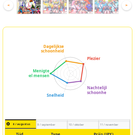
<
>
8 / augustus
9 / september
10 / oktober
11 / november
Tijd
Type
Prijs (JPY)