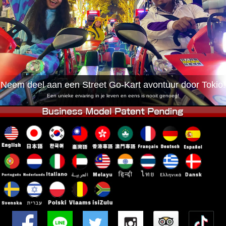
Bedrijf
Boekingen
Winkel wijzigen
Tokyo Shinagawa
Tokyo Akihabara#1
Tokyo Akihabara#2
Tokyo Shibuya
Tokyo Shibuya Annex
Tokyo Bay
Neem deel aan een Street Go-Kart avontuur door Tokio!
Tokyo Asakusa
Osaka
Een unieke ervaring in je leven en eens is nooit genoeg!
Okinawa