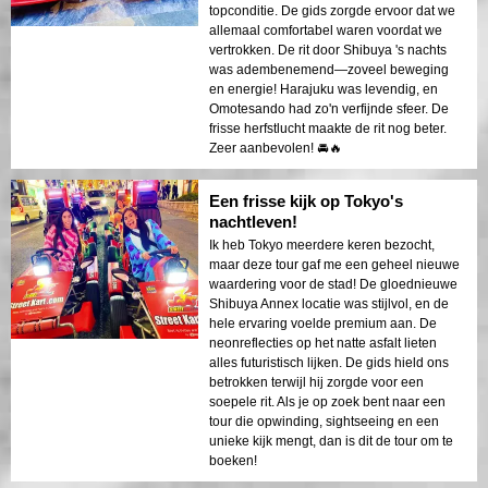
topconditie. De gids zorgde ervoor dat we
allemaal comfortabel waren voordat we
vertrokken. De rit door Shibuya 's nachts
was adembenemend—zoveel beweging
en energie! Harajuku was levendig, en
Omotesando had zo'n verfijnde sfeer. De
frisse herfstlucht maakte de rit nog beter.
Zeer aanbevolen! 🚘🔥
Een frisse kijk op Tokyo's
nachtleven!
Ik heb Tokyo meerdere keren bezocht,
maar deze tour gaf me een geheel nieuwe
waardering voor de stad! De gloednieuwe
Shibuya Annex locatie was stijlvol, en de
hele ervaring voelde premium aan. De
neonreflecties op het natte asfalt lieten
alles futuristisch lijken. De gids hield ons
betrokken terwijl hij zorgde voor een
soepele rit. Als je op zoek bent naar een
tour die opwinding, sightseeing en een
unieke kijk mengt, dan is dit de tour om te
boeken!