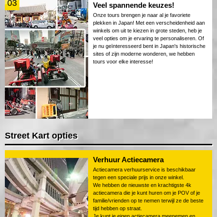
03
Veel spannende keuzes!
Onze tours brengen je naar al je favoriete
plekken in Japan! Met een verscheidenheid aan
winkels om uit te kiezen in grote steden, heb je
veel opties om je ervaring te personaliseren. Of
je nu geïnteresseerd bent in Japan's historische
sites of zijn moderne wonderen, we hebben
tours voor elke interesse!
Street Kart opties
Verhuur Actiecamera
Actiecamera verhuurservice is beschikbaar
tegen een speciale prijs in onze winkel.
We hebben de nieuwste en krachtigste 4k
actiecamera die je kunt huren om je POV of je
familie/vrienden op te nemen terwijl ze de beste
tijd hebben op straat.
Je kunt je eigen actiecamera meenemen en