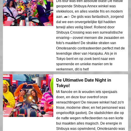
Dis tour was een absolute blast! De nieuw
geopende Shibuya Annex winkel was
vlekkeloos, en alles voelde fris en modern
aan. 🚗✨ De gids was fantastisch, zorgend
dat we een onvergetelijke tijd hadden
terwijl alles veilig bleef. Rollend door
Shibuya Crossing was een surrealistische
ervaring—zoveel mensen die zwaaiden en
foto's maakten! De strakke straten van
Omotesando contrasteerden perfect met de
levendige sfeer van Harajuku. Als je in
Tokyo bent en op zoek bent naar een
spannende en unieke manier om te
verkennen, dit is het!
De Ultimative Date Night in
Tokyo!
Mi fiancée en ik wouden iets spesjaals
doen, en deze tour overtrof onze
verwachtingen! De nieuwe winkel had zo'n
frisse, moderne sfeer, en het personeel was
ongelooflijk gastvrij. De stadslichten die op
de natte wegen reflecteerden na een korte
bui maakten alles magisch. De energie in
Shibuya was opwindend, Omotesando was