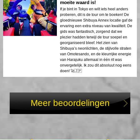
moeite waard is!
If je bint in Tokyo en wilt iets heel anders
proberen, dit is de tour om te boeken! De
gloednieuwe Shibuya Annex locatie gaf de
ervaring een extra niveau van kwaliteit. De
gids was fantastisch, zorgend dat we
plezier hadden terwijl de tour soepel en
georganiseerd bleef. Het zien van
Shibuya’s neonlichten, de stijlvolle straten
van Omotesando, en de kleurrijke energie
van Harajuku allemaal in één rit was
onvergetelijk. Ik zou dit absoluut nog eens
doen! 🚀🇯🇵
Meer beoordelingen