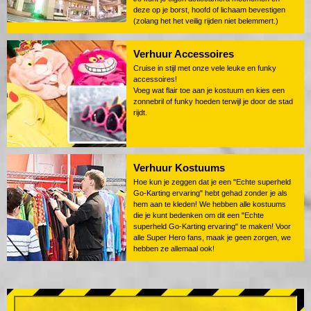
deze op je borst, hoofd of lichaam bevestigen
(zolang het het veilig rijden niet belemmert.)
Verhuur Accessoires
Cruise in stijl met onze vele leuke en funky
accessoires!
Voeg wat flair toe aan je kostuum en kies een
zonnebril of funky hoeden terwijl je door de stad
rijdt.
Verhuur Kostuums
Hoe kun je zeggen dat je een "Echte superheld
Go-Karting ervaring" hebt gehad zonder je als
hem aan te kleden! We hebben alle kostuums
die je kunt bedenken om dit een "Echte
superheld Go-Karting ervaring" te maken! Voor
alle Super Hero fans, maak je geen zorgen, we
hebben ze allemaal ook!