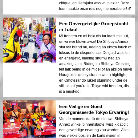
chique, en Harajuku was vol plezier. Deze
tour maakte onze reis nog memorabeler! 💕
Een Onvergetelijke Groepstocht
in Tokio!
Mi frenden en mi bokt dis tur laast-minuut,
en wi wer blown awai! De Shibuya Annex
stor felt brand nu, adding an ekstra touch of
luksus to de eksperience. De gaid was fun
en energetic, making shur wi had an
amazing taim. Riding tru Shibuya Crossing
felt laik being in de midel of an aksion muvi!
Harajuku’s quirky straten wer a highlight,
en Omotesando luked stunning under de
siti laits. If you’re in Tokyo wid frenden, dis
is a must-do!
Een Veilige en Goed
Georganiseerde Tokyo Ervaring!
Van de moment dat ik de nieuwe Shibuya
Annex winkel binnenstapte, wist ik dat dit
een geweldige ervaring zou worden. Alles
was vlekkeloos, en de karts waren in