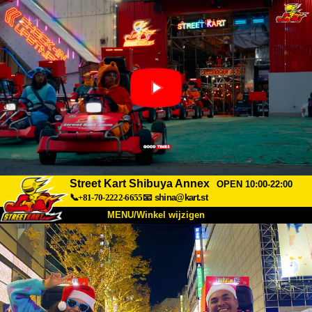
Street Kart Shibuya Annex
OPEN 10:00-22:00
📞+81-70-2222-6655
📧
shina@kart.st
MENU/Winkel wijzigen
TOP
Over
Specificaties
Prijzen
Toegang
Ervaringen
FAQ