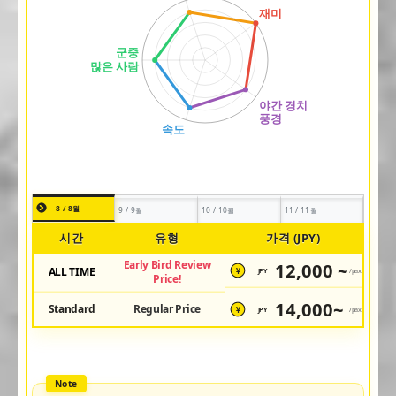
8 / 8월
9 / 9월
10 / 10월
11 / 11월
시간
유형
가격 (JPY)
Early Bird Review
12,000 ~
ALL TIME
JPY
/pax
¥
Price!
14,000~
Standard
Regular Price
JPY
/pax
¥