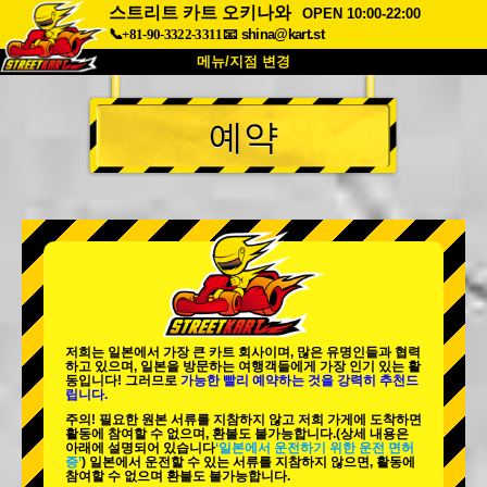
스트리트 카트 오키나와
OPEN 10:00-22:00
📞+81-90-3322-3311
📧
shina@kart.st
메뉴/지점 변경
최상단
예약
소개
사양
가격
접근성
고객 리뷰
자주 묻는 질문
회사 정보
예약
지점 변경
도쿄 시나가와 #1
도쿄 아키하바라#1
도쿄 아키하바라#2
도쿄 시부야
저희는 일본에서 가장 큰 카트 회사이며,
많은 유명인
들과 협력
도쿄 시부야 애넥스
도쿄 베이
하고 있으며, 일본을 방문하는 여행객들에게
가장 인기 있는 활
동
입니다! 그러므로
가능한 빨리 예약하는 것을 강력히 추천드
립니다.
도쿄 아사쿠사
오사카
주의! 필요한 원본 서류를 지참하지 않고 저희 가게에 도착하면
활동에 참여할 수 없으며, 환불도 불가능합니다.
(상세 내용은
오키나와
아래에 설명되어 있습니다
‘일본에서 운전하기 위한 운전 면허
증’
) 일본에서 운전할 수 있는 서류를 지참하지 않으면, 활동에
참여할 수 없으며 환불도 불가능합니다.