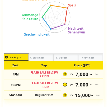
8 / August
9 / September
10 / Oktober
11 / November
Zeit
Typ
Preis (JPY)
FLASH SALE REVIEW
7,000 ~
4PM
JPY
/pax
¥
PRICE!
FLASH SALE REVIEW
7,000 ~
5:30PM
JPY
/pax
¥
PRICE!
15,000~
Standard
Regular Price
JPY
/pax
¥