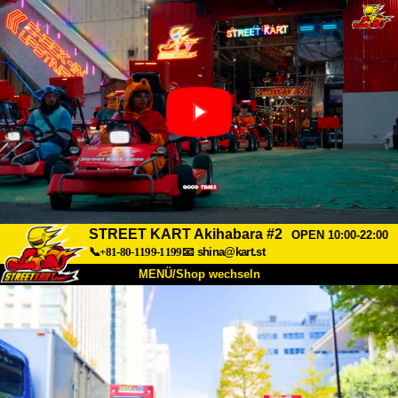
STREET KART Akihabara #2
OPEN 10:00-22:00
📞+81-80-1199-1199
📧
shina@kart.st
MENÜ/Shop wechseln
START
Über uns
Spezifikationen
Preise
Anfahrt
Bewertungen
FAQ