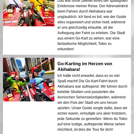
Das war ohne Zweifel eines der spaßigsten
Erlebnisse meiner Reise. Der Adrenalinkick
beim Fahren durch Akihabara war
unglaublich. Ich fand es toll, wie der Guide
alles organisiert und sicher hielt, während
er uns gleichzeitig erlaubte, all die
Aufregung der Fahrt zu erleben. Die Stadt
aus einem Go-Kart zu sehen, war eine
fantastische Möglichkeit, Tokio zu
erkunden!
Go-Karting im Herzen von
Akihabara!
Ich hätte nicht erwartet, dass es so viel
Spaß macht! Die Go-Kart-Fahrt durch
Akihabara war aufregend. Wir fuhren durch
belebte Straßen und passierten die
ikonischen Sehenswürdigkeiten, während
wir den Puls der Stadt um uns herum
spürten. Unser Guide sorgte dafür, dass wir
sicher waren, ermutigte uns aber trotzdem,
jede Sekunde zu genießen. Wenn du Tokio
auf eine lustige, aufregende Weise sehen
möchtest, ist dies die Tour für dich!