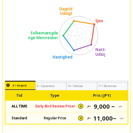
8 / August
9 / September
10 / Oktober
11 / November
Tid
Type
Pris (JPY)
9,000 ~
ALL TIME
Early Bird Review Price!
JPY
/pax
¥
11,000~
Standard
Regular Price
JPY
/pax
¥