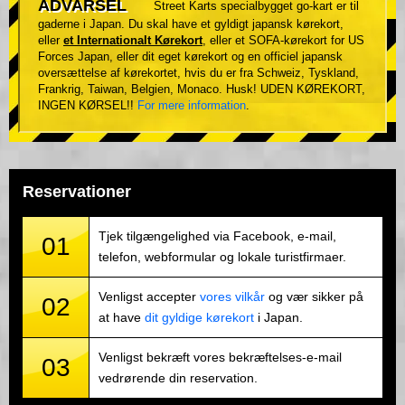
ADVARSEL
Street Karts specialbygget go-kart er til
gaderne i Japan. Du skal have et gyldigt japansk kørekort,
eller
et Internationalt Kørekort
, eller et SOFA-kørekort for US
Forces Japan, eller dit eget kørekort og en officiel japansk
oversættelse af kørekortet, hvis du er fra Schweiz, Tyskland,
Frankrig, Taiwan, Belgien, Monaco. Husk! UDEN KØREKORT,
INGEN KØRSEL!!
For mere information
.
Reservationer
Tjek tilgængelighed via Facebook, e-mail,
01
telefon, webformular og lokale turistfirmaer.
Venligst accepter
vores vilkår
og vær sikker på
02
at have
dit gyldige kørekort
i Japan.
Venligst bekræft vores bekræftelses-e-mail
03
vedrørende din reservation.