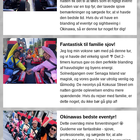
natten fik det til at føles som et rigtigt event!
Guiden var en top fyr, der lavede sjove
bemærkninger og sørgede for, at vi havde
den bedste tid. Hvis du vil have en
blanding af eventyr og sightseeing i
Okinawa, så er denne tur noget for dig!
Fantastisk til familie sjov!
Jeg tog min voksne søn med på denne tur,
og vi havde det virkelig sjovt! 🌴 Det 2-
timers kursus gav os den perfekte blanding
af havudsigter og byens energi.
Solnedgangen over Senaga Island var
magisk, og vores guide var utrolig venlig og
tålmodig. De neonlys på Kokusai Street om
natten gjorde oplevelsen endnu mere
spændende. Hvis du rejser med familie, er
dette noget, du ikke bør gå glip af!
Okinawas bedste eventyr!
Dette oversteg mine forventninger! 🤩
Guiderne var fantastiske - sjove,
professionelle, og sørgede for, at alle