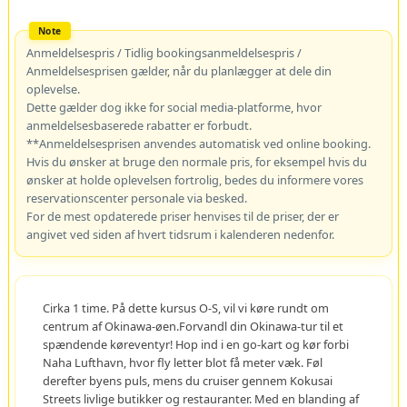
Anmeldelsespris / Tidlig bookingsanmeldelsespris /
Anmeldelsesprisen gælder, når du planlægger at dele din
oplevelse.
Dette gælder dog ikke for social media-platforme, hvor
anmeldelsesbaserede rabatter er forbudt.
**Anmeldelsesprisen anvendes automatisk ved online booking.
Hvis du ønsker at bruge den normale pris, for eksempel hvis du
ønsker at holde oplevelsen fortrolig, bedes du informere vores
reservationscenter personale via besked.
For de mest opdaterede priser henvises til de priser, der er
angivet ved siden af hvert tidsrum i kalenderen nedenfor.
Cirka 1 time. På dette kursus O-S, vil vi køre rundt om
centrum af Okinawa-øen.Forvandl din Okinawa-tur til et
spændende køreventyr! Hop ind i en go-kart og kør forbi
Naha Lufthavn, hvor fly letter blot få meter væk. Føl
derefter byens puls, mens du cruiser gennem Kokusai
Streets livlige butikker og restauranter. Med en blanding af