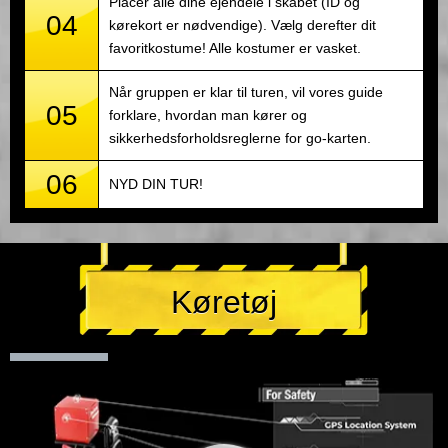
Placer alle dine ejendele i skabet (ID og
04
kørekort er nødvendige). Vælg derefter dit
favoritkostume! Alle kostumer er vasket.
Når gruppen er klar til turen, vil vores guide
05
forklare, hvordan man kører og
sikkerhedsforholdsreglerne for go-karten.
06
NYD DIN TUR!
Køretøj