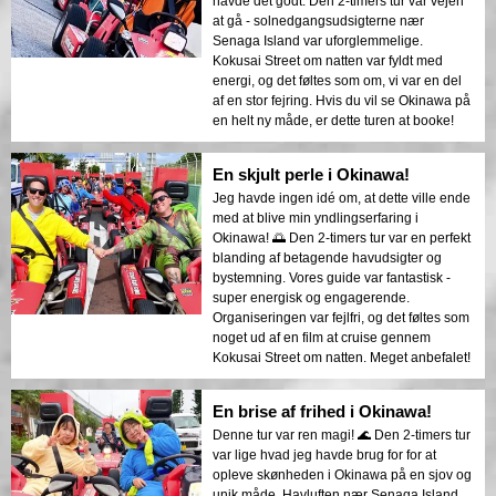
havde det godt. Den 2-timers tur var vejen
at gå - solnedgangsudsigterne nær
Senaga Island var uforglemmelige.
Kokusai Street om natten var fyldt med
energi, og det føltes som om, vi var en del
af en stor fejring. Hvis du vil se Okinawa på
en helt ny måde, er dette turen at booke!
En skjult perle i Okinawa!
Jeg havde ingen idé om, at dette ville ende
med at blive min yndlingserfaring i
Okinawa! 🌅 Den 2-timers tur var en perfekt
blanding af betagende havudsigter og
bystemning. Vores guide var fantastisk -
super energisk og engagerende.
Organiseringen var fejlfri, og det føltes som
noget ud af en film at cruise gennem
Kokusai Street om natten. Meget anbefalet!
En brise af frihed i Okinawa!
Denne tur var ren magi! 🌊 Den 2-timers tur
var lige hvad jeg havde brug for for at
opleve skønheden i Okinawa på en sjov og
unik måde. Havluften nær Senaga Island