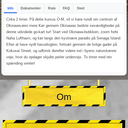
Info
Dokumenter
Rute
FAQ
Sted
Cirka 2 timer. På dette kursus O-M, vil vi køre rundt om centrum af
Okinawa-øen mere.Kør gennem Okinawas bedste seværdigheder på
denne udvidede go-kart tur! Start ved Okinawa-butikken, zoom forbi
Naha Lufthavn, og kør langs den kystnære paradis på Senaga Island.
Efter at have nydt havudsigten, fortsæt gennem de livlige gader på
Kokusai Street, og udforsk derefter videre ind i byens naturskønne
veje, hvor du opdager skjulte perler undervejs. To timer med ren
spænding venter!
Om