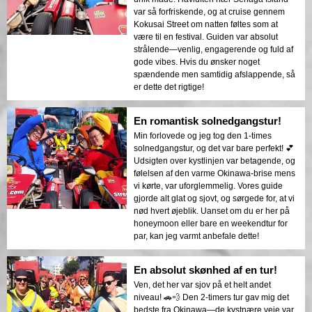
var så forfriskende, og at cruise gennem
Kokusai Street om natten føltes som at
være til en festival. Guiden var absolut
strålende—venlig, engagerende og fuld af
gode vibes. Hvis du ønsker noget
spændende men samtidig afslappende, så
er dette det rigtige!
En romantisk solnedgangstur!
Min forlovede og jeg tog den 1-times
solnedgangstur, og det var bare perfekt! 💕
Udsigten over kystlinjen var betagende, og
følelsen af den varme Okinawa-brise mens
vi kørte, var uforglemmelig. Vores guide
gjorde alt glat og sjovt, og sørgede for, at vi
nød hvert øjeblik. Uanset om du er her på
honeymoon eller bare en weekendtur for
par, kan jeg varmt anbefale dette!
En absolut skønhed af en tur!
Ven, det her var sjov på et helt andet
niveau! 🚗💨 Den 2-timers tur gav mig det
bedste fra Okinawa—de kystnære veje var