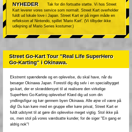
NYHEDER
Tak for din fortsatte støtte. Vi hos Street
Kart leverer vores service som normalt. Street Kart overholder
fuldt ud lokale love i Japan. Street Kart er på ingen måde en
refleksion af Nintendo, spillet 'Mario Kart'. (Vi tilbyder ikke
udlejning af Mario Series kostumer.)
Street Go-Kart Tour "Real Life SuperHero
Go-Karting" i Okinawa.
Ekstremt spændende og en oplevelse, du skal have, når du
besøger Okinawa Japan. Forestil dig dig selv i en specialbygget
go-kart, der er skræddersyet til at realisere den virkelige
SuperHero Go-Karting oplevelse! Klæd dig ud som din
yndlingsfigur og kør gennem byen Okinawa. Alle øjne vil være på
dig! Du kan køre med en gruppe eller køre privat, Street Kart er
fuldt udstyret til at gøre din oplevelse meget vigtig. Stol ikke på
os, men stol på vores værdsatte kunder, for de siger "En gang er
aldrig nok"!