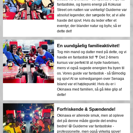
fantastiske, og byens energi på Kokusai
Street om natten var uvirkelig! Guiderne var
absolut legender, der sørgede for, at vi alle
havde det sjovt. Hvis du leder efter et
eventyr, der blander natur og byliv, så er
dette det!
En uundgåelig familieaktivitet!
Tog min mand og datter med på dette, og vi
havde en fantastisk tid! 🌴 Det 2-timers
kursus var perfekt til at nyde havbrisen,
mens vi også sugede energien fra byen til
os. Vores guide var fantastisk - så tålmodig
og sjov! At se solnedgangen over Senaga
Island var et højdepunkt. Hvis du er i
Okinawa med familien, så gå ikke glip af
dette!
Forfriskende & Spændende!
Okinawa er allerede smuk, men at opleve
det på denne måde gjorde det endnu
bedre! 🤩 Guiderne var fantastiske -
professionelle, men også virkelig sjove!