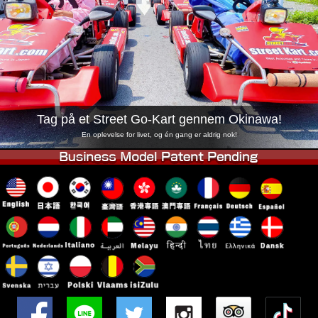
Virksomhed
Booking
Skift butik
Tokyo Shinagawa
Tokyo Akihabara#1
Tokyo Akihabara#2
Tokyo Shibuya
Tokyo Shibuya Annex
Tokyo Bay
Tag på et Street Go-Kart gennem Okinawa!
Tokyo Asakusa
Osaka
En oplevelse for livet, og én gang er aldrig nok!
Okinawa