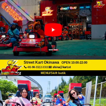
Street Kart Okinawa
OPEN 10:00-22:00
📞+81-90-3322-3311
📧
shina@kart.st
MENU/Skift butik
TOP
Om
Specifikationer
Pris
Adgang
Stemme
FAQ