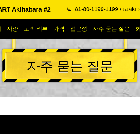
aki
RT Akihabara #2
📞+81-80-1199-1199
📧
개
사양
고객 리뷰
가격
접근성
자주 묻는 질문
자주 묻는 질문