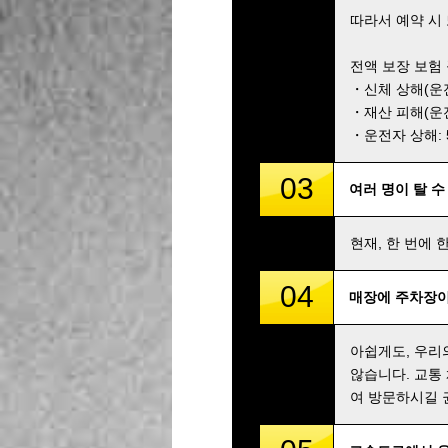
따라서 예약 시
전액 보장 보험
・신체 상해(운전자
・재산 피해(운전자
・운전자 상해: 5,
03
여러 명이 탈 수
현재, 한 번에 
04
매장에 주차장이
아쉽게도, 우리
않습니다. 교통
여 방문하시길 