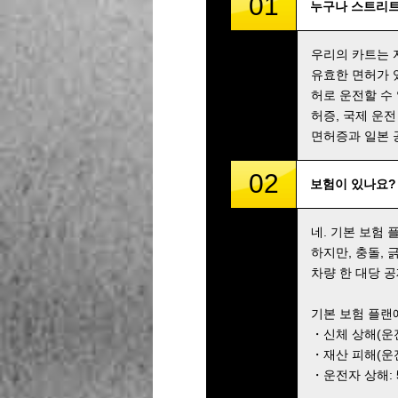
01
누구나 스트리트
우리의 카트는 
유효한 면허가 
허로 운전할 수
허증, 국제 운전
면허증과 일본 
02
보험이 있나요?
네. 기본 보험
하지만, 충돌,
차량 한 대당 공
기본 보험 플랜
・신체 상해(운전자
・재산 피해(운전자
・운전자 상해: 5,