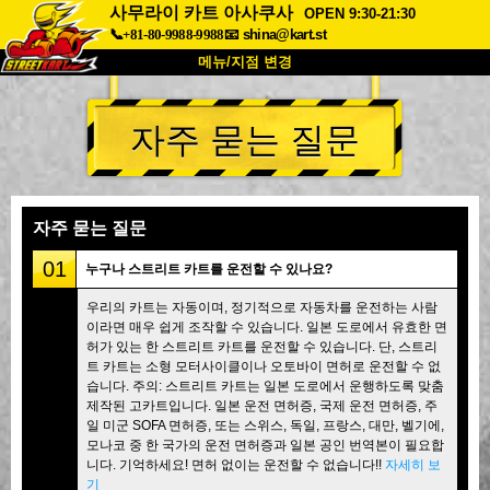
사무라이 카트 아사쿠사
OPEN 9:30-21:30
📞+81-80-9988-9988
📧
shina@kart.st
메뉴/지점 변경
최상단
자주 묻는 질문
소개
사양
가격
접근성
고객 리뷰
자주 묻는 질문
회사 정보
예약
자주 묻는 질문
지점 변경
01
누구나 스트리트 카트를 운전할 수 있나요?
도쿄 시나가와 #1
도쿄 아키하바라#1
우리의 카트는 자동이며, 정기적으로 자동차를 운전하는 사람
이라면 매우 쉽게 조작할 수 있습니다. 일본 도로에서 유효한 면
도쿄 아키하바라#2
도쿄 시부야
허가 있는 한 스트리트 카트를 운전할 수 있습니다. 단, 스트리
도쿄 시부야 애넥스
도쿄 베이
트 카트는 소형 모터사이클이나 오토바이 면허로 운전할 수 없
습니다. 주의: 스트리트 카트는 일본 도로에서 운행하도록 맞춤
도쿄 아사쿠사
오사카
제작된 고카트입니다. 일본 운전 면허증, 국제 운전 면허증, 주
일 미군 SOFA 면허증, 또는 스위스, 독일, 프랑스, 대만, 벨기에,
오키나와
모나코 중 한 국가의 운전 면허증과 일본 공인 번역본이 필요합
니다. 기억하세요! 면허 없이는 운전할 수 없습니다!!
자세히 보
기