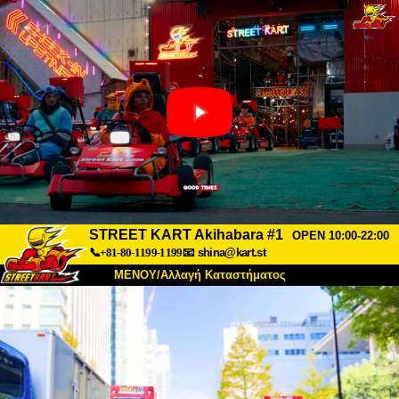
STREET KART Akihabara #1
OPEN 10:00-22:00
📞+81-80-1199-1199
📧
shina@kart.st
ΜΕΝΟΥ/Αλλαγή Καταστήματος
ΚΥΡΙΩΣ
Σχετικά
Προδιαγραφές
Τιμές
Πρόσβαση
Αναφορές
Συχνές Ερωτήσεις