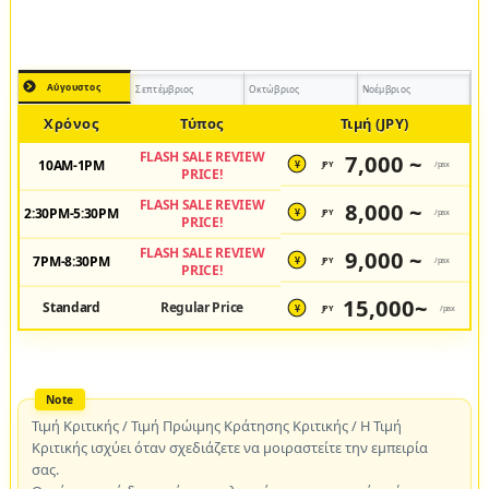
Αύγουστος
Σεπτέμβριος
Οκτώβριος
Νοέμβριος
Χρόνος
Τύπος
Τιμή (JPY)
FLASH SALE REVIEW
7,000 ~
10AM-1PM
JPY
/pax
¥
PRICE!
FLASH SALE REVIEW
8,000 ~
2:30PM-5:30PM
JPY
/pax
¥
PRICE!
FLASH SALE REVIEW
9,000 ~
7PM-8:30PM
JPY
/pax
¥
PRICE!
15,000~
Standard
Regular Price
JPY
/pax
¥
Τιμή Κριτικής / Τιμή Πρώιμης Κράτησης Κριτικής / Η Τιμή
Κριτικής ισχύει όταν σχεδιάζετε να μοιραστείτε την εμπειρία
σας.