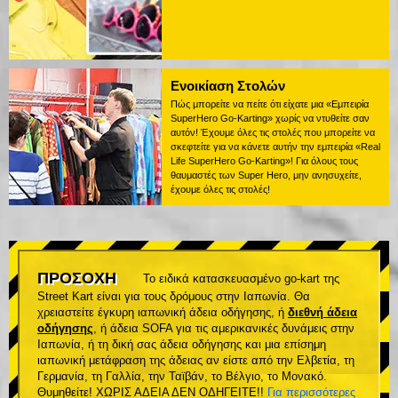
Ενοικίαση Στολών
Πώς μπορείτε να πείτε ότι είχατε μια «Εμπειρία
SuperHero Go-Karting» χωρίς να ντυθείτε σαν
αυτόν! Έχουμε όλες τις στολές που μπορείτε να
σκεφτείτε για να κάνετε αυτήν την εμπειρία «Real
Life SuperHero Go-Karting»! Για όλους τους
θαυμαστές των Super Hero, μην ανησυχείτε,
έχουμε όλες τις στολές!
ΠΡΟΣΟΧΗ
Το ειδικά κατασκευασμένο go-kart της
Street Kart είναι για τους δρόμους στην Ιαπωνία. Θα
χρειαστείτε έγκυρη ιαπωνική άδεια οδήγησης, ή
διεθνή άδεια
οδήγησης
, ή άδεια SOFA για τις αμερικανικές δυνάμεις στην
Ιαπωνία, ή τη δική σας άδεια οδήγησης και μια επίσημη
ιαπωνική μετάφραση της άδειας αν είστε από την Ελβετία, τη
Γερμανία, τη Γαλλία, την Ταϊβάν, το Βέλγιο, το Μονακό.
Θυμηθείτε! ΧΩΡΙΣ ΑΔΕΙΑ ΔΕΝ ΟΔΗΓΕΙΤΕ!!
Για περισσότερες