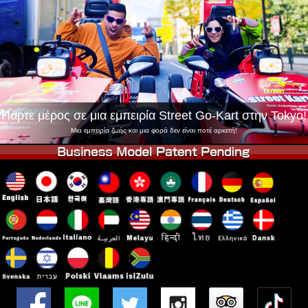
Εταιρεία
Κράτηση
Αλλαγή Καταστήματος
Τόκιο Σινάγαουα #1
Τόκιο Ακίχαμπαρα #1
Τόκιο Ακίχαμπαρα #2
Τόκιο Σιμπούγια
Τόκιο Σιμπούγια Annex
Τόκιο Κόλπος
Πάρτε μέρος σε μια εμπειρία Street Go-Kart στην Tokyo!
Τόκιο Ασακούσα
Οσάκα
Μια εμπειρία ζωής και μια φορά δεν είναι ποτέ αρκετή!
Οκινάουα