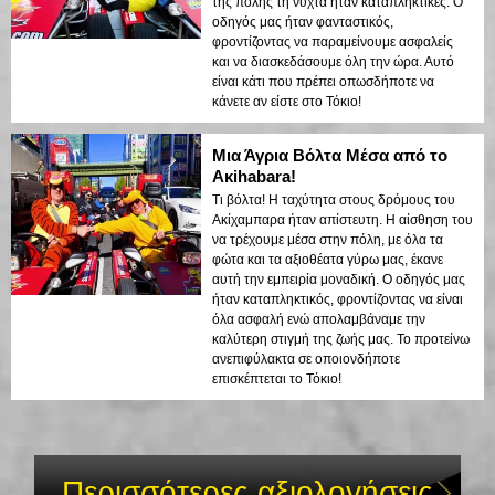
της πόλης τη νύχτα ήταν καταπληκτικές. Ο
οδηγός μας ήταν φανταστικός,
φροντίζοντας να παραμείνουμε ασφαλείς
και να διασκεδάσουμε όλη την ώρα. Αυτό
είναι κάτι που πρέπει οπωσδήποτε να
κάνετε αν είστε στο Τόκιο!
Μια Άγρια Βόλτα Μέσα από το
Ακihabara!
Τι βόλτα! Η ταχύτητα στους δρόμους του
Ακίχαμπαρα ήταν απίστευτη. Η αίσθηση του
να τρέχουμε μέσα στην πόλη, με όλα τα
φώτα και τα αξιοθέατα γύρω μας, έκανε
αυτή την εμπειρία μοναδική. Ο οδηγός μας
ήταν καταπληκτικός, φροντίζοντας να είναι
όλα ασφαλή ενώ απολαμβάναμε την
καλύτερη στιγμή της ζωής μας. Το προτείνω
ανεπιφύλακτα σε οποιονδήποτε
επισκέπτεται το Τόκιο!
Περισσότερες αξιολογήσεις