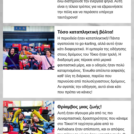
ενώ διατηρούσε την ενέργεια ψηλά. Αυτή
είναι η τέλεια τρόπος για να εξερευνήσετε
την πόλη και να περάσετε υπέροχα
ταυτόχρονα!
Τόσο καταπληκτική βόλτα!
Η περιοδεία ήταν καταπληκτική! Πάντα
αγαπούσα το go-karting, αλλά αυτό ήταν
κάτι διαφορετικό. Η εμπειρία της οδήγησης
στους δρόμους του Τόκιο ήταν τρελή. Η
διαδρομή μας πέρασε από μερικά
φανταστικά μέρη, και ο οδηγός ήταν πολύ
καταρτισμένος. Ένιωθα απόλυτα ασφαλής
καθ' όλη τη διάρκεια, παρόλο που
περνούσα από πολυσύχναστους δρόμους.
Αν αγαπάς την οδήγηση, αυτό είναι κάτι
που πρέπει να κάνεις!
Θρίαμβος μιας ζωής!
Αυτή ήταν σίγουρα μία από τις πιο
συναρπαστικές δραστηριότητες που κάναμε
στο Τόκιο! Η ταχύτητα μέσα από το
Ακihabara ήταν απίστευτη, και οι απόψεις