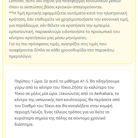
Ωστόσο, αυτό δεν ισχύει για πλατφόρμες κοινωνικών μέσων
όπου οι εκπτώσεις βάσει κριτικών απαγορεύονται.
**Η Τιμή Κριτικής εφαρμόζεται αυτόματα κατά την ηλεκτρονική
κράτηση. Εάν επιθυμείτε να χρησιμοποιήσετε την κανονική τιμή,
για παράδειγμα, εάν θέλετε να κρατήσετε την εμπειρία
εμπιστευτική, παρακαλούμε ειδοποιήστε το προσωπικό του
κέντρου κρατήσεών μας μέσω μηνύματος.
Για τις πιο πρόσφατες τιμές, ανατρέξτε στις τιμές που
αναφέρονται δίπλα σε κάθε χρονοθυρίδα στο παρακάτω
ημερολόγιο.
Περίπου 1 ώρα. Σε αυτό το μάθημα A1-S, θα οδηγήσουμε
γύρω από το κέντρο του Τόκιο.Ζήστε το καλύτερο του
Τόκιο σε μόλις μία ώρα. Ξεκινώντας από το Ακihabara, το
κέντρο της ιαπωνικής ποπ κουλτούρας, θα περάσετε από
τον Σταθμό του Τόκιο και θα καταλήξετε στην κομψή
περιοχή Γκίνζα. Ένας τέλειος τρόπος για να δείτε τα
κυριότερα σημεία της πόλης σε σύντομο χρονικό
διάστημα.