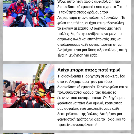
Wow, αυτό ήταν χωρίς αμφιβολία η πιο
διασκεδαστική εμπειρία που είχα στο Τόκιο!
Η ταχύτητα στους δρόμους του
Ακίχαμπαρα ήταν απόλυτη αδρεναλίνη. Τα
φώτα της πόλης, οι ήχοι και η αδρεναλίνη
το έκαναν αξέχαστο. Ο οδηγός μας ήταν
πολύ χαλαρός, φροντίζοντας να μείνουμε
ασφαλείς αλλά και επιτρέποντάς μας να
απολαύσουμε κάθε συναρπαστική στιγμή.
Αν ψάχνετε για μια δόση αδρεναλίνης, αυτή
είναι η ξενάγηση για εσάς!
Ακίχαμπαρα όπως ποτέ πριν!
Τι διασκέδαση! Η οδήγηση σε go-kart μέσα
από το Ακίχαμπαρα ήταν μια τόσο
διασκεδαστική εμπειρία. Τα νέον φώτα και οι
πολυσύχναστοι δρόμοι της πόλης το
έκαναν τόσο συναρπαστικό. Ο οδηγός μας
φρόντισε να πάνε όλα ομαλά, κρατώντας
μας ασφαλείς ενώ απολαμβάναμε κάθε
δευτερόλεπτο της βόλτας. Αυτή ήταν μια
φανταστική τρόπος να δεις το Τόκιο, και το
προτείνω ανεπιφύλακτα!