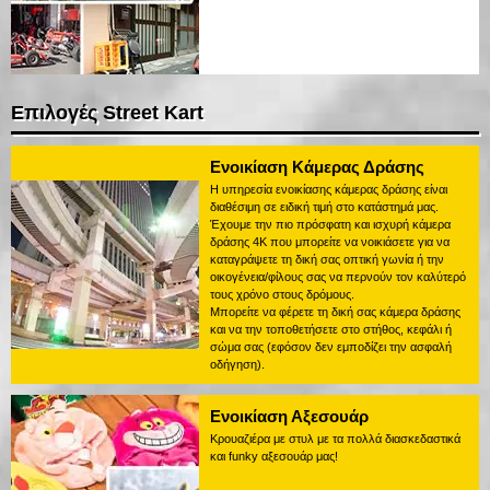
Επιλογές Street Kart
Ενοικίαση Κάμερας Δράσης
Η υπηρεσία ενοικίασης κάμερας δράσης είναι
διαθέσιμη σε ειδική τιμή στο κατάστημά μας.
Έχουμε την πιο πρόσφατη και ισχυρή κάμερα
δράσης 4K που μπορείτε να νοικιάσετε για να
καταγράψετε τη δική σας οπτική γωνία ή την
οικογένεια/φίλους σας να περνούν τον καλύτερό
τους χρόνο στους δρόμους.
Μπορείτε να φέρετε τη δική σας κάμερα δράσης
και να την τοποθετήσετε στο στήθος, κεφάλι ή
σώμα σας (εφόσον δεν εμποδίζει την ασφαλή
οδήγηση).
Ενοικίαση Αξεσουάρ
Κρουαζιέρα με στυλ με τα πολλά διασκεδαστικά
και funky αξεσουάρ μας!