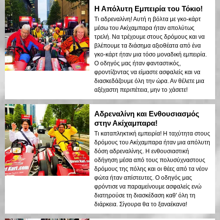
Η Απόλυτη Εμπειρία του Τόκιο!
Τι αδρεναλίνη! Αυτή η βόλτα με γκo-κάρτ
μέσω του Ακίχαμπαρα ήταν απολύτως
τρελή. Να τρέχουμε στους δρόμους και να
βλέπουμε τα διάσημα αξιοθέατα από ένα
γκo-κάρτ ήταν μια τόσο μοναδική εμπειρία.
Ο οδηγός μας ήταν φανταστικός,
φροντίζοντας να είμαστε ασφαλείς και να
διασκεδάζουμε όλη την ώρα. Αν θέλετε μια
αξέχαστη περιπέτεια, μην το χάσετε!
Αδρεναλίνη και Ενθουσιασμός
στην Ακίχαμπαρα!
Τι καταπληκτική εμπειρία! Η ταχύτητα στους
δρόμους του Ακίχαμπαρα ήταν μια απόλυτη
δόση αδρεναλίνης. Η ενθουσιαστική
οδήγηση μέσα από τους πολυσύχναστους
δρόμους της πόλης και οι θέες από τα νέον
φώτα ήταν απίστευτες. Ο οδηγός μας
φρόντισε να παραμείνουμε ασφαλείς ενώ
διατηρούσε τη διασκέδαση καθ' όλη τη
διάρκεια. Σίγουρα θα το ξαναέκανα!