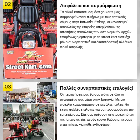
02
Ασφάλεια και συμμόρφωση
Τα ειδικά κατασκευασμένα go-karts μας
συμμορφώνονται πλήρως με τους τοπικούς
νόμους στην Ιαπωνία. Επίσης, οι κανονισμοί
ασφαλείας της εταιρείας υπερβαίνουν τις
απαιτήσεις ασφαλείας των αστυνομικών αρχών,
επομένως η εμπειρία με τα street kart είναι όχι
μόνο συναρπαστική και διασκεδαστική αλλά και
πολύ ασφαλής.
03
Πολλές συναρπαστικές επιλογές!
Οι περιηγήσεις μας θα σας πάνε σε όλα τα
αγαπημένα σας μέρη στην Ιαπωνία! Με μια
ποικιλία καταστημάτων σε μεγάλες πόλεις, θα
έχετε πολλές επιλογές για να προσαρμόσετε την
εμπειρία σας. Είτε σας αρέσουν οι ιστορικοί τόποι
της Ιαπωνίας είτε τα σύγχρονα θαύματα, έχουμε
περιηγήσεις για κάθε ενδιαφέρον!