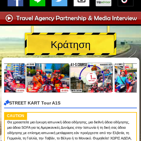
Κράτηση
STREET KART Tour A1S
CAUTION
Θα χρειαστείτε μια έγκυρη ιαπωνική άδεια οδήγησης, μια διεθνή άδεια οδήγησης,
μια άδεια SOFA για τις Αμερικανικές Δυνάμεις στην Ιαπωνία ή τη δική σας άδεια
οδήγησης με επίσημη ιαπωνική μετάφραση εάν προέρχεστε από την Ελβετία, τη
Γερμανία, τη Γαλλία, την Ταϊβάν, το Βέλγιο ή το Μονακό. Θυμηθείτε! ΧΩΡΙΣ ΑΔΕΙΑ,