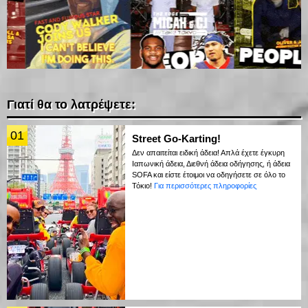
Γιατί θα το λατρέψετε:
01
Street Go-Karting!
Δεν απαιτείται ειδική άδεια! Απλά έχετε έγκυρη
Ιαπωνική άδεια, Διεθνή άδεια οδήγησης, ή άδεια
SOFA και είστε έτοιμοι να οδηγήσετε σε όλο το
Τόκιο!
Για περισσότερες πληροφορίες