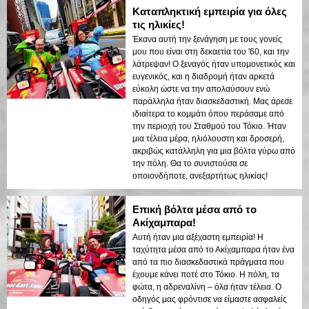
Καταπληκτική εμπειρία για όλες
τις ηλικίες!
Έκανα αυτή την ξενάγηση με τους γονείς
μου που είναι στη δεκαετία του '60, και την
λάτρεψαν! Ο ξεναγός ήταν υπομονετικός και
ευγενικός, και η διαδρομή ήταν αρκετά
εύκολη ώστε να την απολαύσουν ενώ
παράλληλα ήταν διασκεδαστική. Μας άρεσε
ιδιαίτερα το κομμάτι όπου περάσαμε από
την περιοχή του Σταθμού του Τόκιο. Ήταν
μια τέλεια μέρα, ηλιόλουστη και δροσερή,
ακριβώς κατάλληλη για μια βόλτα γύρω από
την πόλη. Θα το συνιστούσα σε
οποιονδήποτε, ανεξαρτήτως ηλικίας!
Επική βόλτα μέσα από το
Ακίχαμπαρα!
Αυτή ήταν μια αξέχαστη εμπειρία! Η
ταχύτητα μέσα από το Ακίχαμπαρα ήταν ένα
από τα πιο διασκεδαστικά πράγματα που
έχουμε κάνει ποτέ στο Τόκιο. Η πόλη, τα
φώτα, η αδρεναλίνη – όλα ήταν τέλεια. Ο
οδηγός μας φρόντισε να είμαστε ασφαλείς