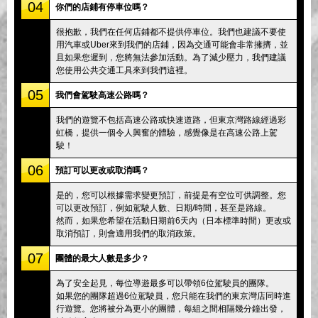
04
你們的店鋪有停車位嗎？
很抱歉，我們在任何店鋪都不提供停車位。我們也建議不要使
用汽車或Uber來到我們的店鋪，因為交通可能會非常擁擠，並
且如果您遲到，您將無法參加活動。為了減少壓力，我們建議
您使用公共交通工具來到我們這裡。
05
我們會駕駛高速公路嗎？
我們的遊覽不包括高速公路或快速道路，但東京灣路線經過彩
虹橋，提供一個令人興奮的體驗，感覺像是在高速公路上駕
駛！
06
預訂可以更改或取消嗎？
是的，您可以根據需求變更預訂，前提是有空位可供調整。您
可以更改預訂，例如駕駛人數、日期/時間，甚至是路線。
然而，如果您希望在活動日期前6天內（日本標準時間）更改或
取消預訂，則會適用我們的取消政策。
07
團體的最大人數是多少？
為了安全起見，每位導遊最多可以帶領6位駕駛員的團隊。
如果您的團隊超過6位駕駛員，您只能在我們的東京灣店同時進
行遊覽。您將被分為更小的團體，每組之間相隔幾分鐘出發，