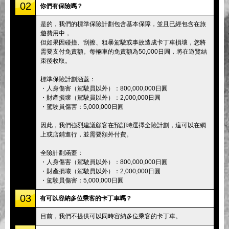
02
你們有保險嗎？
是的，我們的標準保險計劃包含基本保障，並且已經包含在旅
遊費用中，
但如果因碰撞、刮擦、粗暴駕駛或事故造成卡丁車損壞，您將
需要支付免責額。每輛車的免責額為50,000日圓，將在遊覽結
束後收取。
標準保險計劃涵蓋：
・人身傷害（駕駛員以外）：800,000,000日圓
・財產損壞（駕駛員以外）：2,000,000日圓
・駕駛員傷害：5,000,000日圓
因此，我們強烈建議顧客在預訂時選擇全險計劃，這可以在網
上或店鋪進行，並需要額外付費。
全險計劃涵蓋：
・人身傷害（駕駛員以外）：800,000,000日圓
・財產損壞（駕駛員以外）：2,000,000日圓
・駕駛員傷害：5,000,000日圓
03
有可以容納多位乘客的卡丁車嗎？
目前，我們不提供可以同時容納多位乘客的卡丁車。