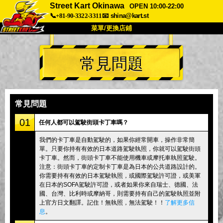
Street Kart Okinawa
OPEN 10:00-22:00
📞+81-90-3322-3311
📧
shina@kart.st
菜單/更換店鋪
首頁
常見問題
關於
規格
價格
交通方式
顧客聲音
常見問題
公司
預訂
常見問題
更換店鋪
01
任何人都可以駕駛街頭卡丁車嗎？
東京品川 #1
東京秋葉原#1
我們的卡丁車是自動駕駛的，如果你經常開車，操作非常簡
單。只要你持有有效的日本道路駕駛執照，你就可以駕駛街頭
東京秋葉原#2
東京澀谷
卡丁車。然而，街頭卡丁車不能使用機車或摩托車執照駕駛。
東京澀谷附屬
東京灣
注意：街頭卡丁車的定制卡丁車是為日本的公共道路設計的。
你需要持有有效的日本駕駛執照，或國際駕駛許可證，或美軍
東京淺草
大阪
在日本的SOFA駕駛許可證，或者如果你來自瑞士、德國、法
國、台灣、比利時或摩納哥，則需要持有自己的駕駛執照並附
沖繩
上官方日文翻譯。記住！無執照，無法駕駛！！
了解更多信
息
。