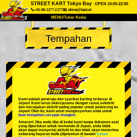
STREET KART Tokyo Bay
OPEN 10:00-22:00
📞+81-80-2277-2277
📧
shina@kart.st
MENU/Tukar Kedai
UTAMA
Tempahan
Tentang
Spesifikasi
Harga
Akses
Suara
Soalan Lazim
Syarikat
Tempahan
Tukar Kedai
Tokyo Shinagawa
Tokyo Akihabara#1
Tokyo Akihabara#2
Tokyo Shibuya
Kami adalah
peneraju
dan
syarikat karting terbesar
di
Tokyo Shibuya Annex
Tokyo Bay
Jepun! Kami terus bekerjasama dengan
ramai selebriti
dan merupakan
aktiviti paling popular
untuk pelancong ke
Jepun! Oleh itu, kami amat mengesyorkan anda untuk
Tokyo Asakusa
Osaka
buat tempahan secepat mungkin.
Amaran! Jika anda tiba di kedai kami tanpa dokumen asal
Okinawa
yang diperlukan untuk memandu di Jepun, anda tidak
akan dapat menyertai aktiviti ini dan tidak akan menerima
sebarang bayaran balik.
(dijelaskan di bawah
“Lesen