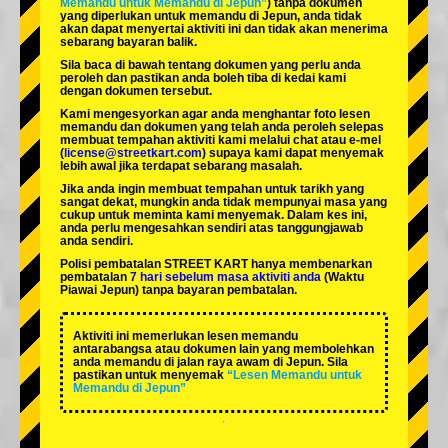
Memandu untuk Memandu di Jepun”
) tanpa dokumen
yang diperlukan untuk memandu di Jepun, anda tidak
akan dapat menyertai aktiviti ini dan tidak akan menerima
sebarang bayaran balik.
Sila baca di bawah tentang dokumen yang perlu anda
peroleh dan pastikan anda boleh tiba di kedai kami
dengan dokumen tersebut.
Kami mengesyorkan agar anda menghantar foto lesen
memandu dan dokumen yang telah anda peroleh selepas
membuat tempahan aktiviti kami melalui chat atau e-mel
(
license@streetkart.com
) supaya kami dapat menyemak
lebih awal jika terdapat sebarang masalah.
Jika anda ingin membuat tempahan untuk tarikh yang
sangat dekat, mungkin anda tidak mempunyai masa yang
cukup untuk meminta kami menyemak. Dalam kes ini,
anda perlu mengesahkan sendiri atas tanggungjawab
anda sendiri.
Polisi pembatalan STREET KART hanya membenarkan
pembatalan
7 hari sebelum masa aktiviti anda
(Waktu
Piawai Jepun) tanpa bayaran pembatalan.
Aktiviti ini memerlukan lesen memandu
antarabangsa atau dokumen lain yang membolehkan
anda memandu di jalan raya awam di Jepun. Sila
pastikan untuk menyemak
“Lesen Memandu untuk
Memandu di Jepun”