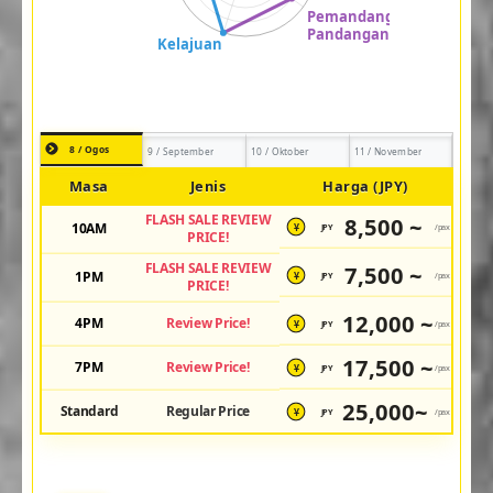
8 / Ogos
9 / September
10 / Oktober
11 / November
Masa
Jenis
Harga (JPY)
FLASH SALE REVIEW
8,500 ~
10AM
JPY
/pax
¥
PRICE!
FLASH SALE REVIEW
7,500 ~
1PM
JPY
/pax
¥
PRICE!
12,000 ~
4PM
Review Price!
JPY
/pax
¥
17,500 ~
7PM
Review Price!
JPY
/pax
¥
25,000~
Standard
Regular Price
JPY
/pax
¥