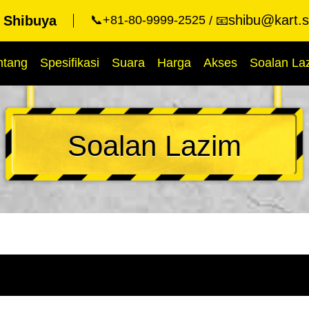
shibu@kart.s
t Shibuya
📞+81-80-9999-2525
📧
ntang
Spesifikasi
Suara
Harga
Akses
Soalan La
Soalan Lazim