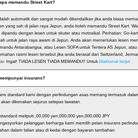
apa memandu Street Kart?
dalah automatik dan sangat mudah dikendalikan jika anda biasa mema
n yang sah di jalan raya Jepun, anda boleh memandu Street Kart. Wa
h dipandu dengan lesen untuk skuter atau motosikal. Perhatian: Go-kar
alah untuk jalan raya awam di Jepun. Anda akan memerlukan lesen m
emandu Antarabangsa, atau Lesen SOFA untuk Tentera AS Jepun, ata
jemahan rasmi lesen tersebut jika anda berasal dari Switzerland, Jerma
co. Ingat! TIADA LESEN TIADA MEMANDU!! Untuk
Maklumat lanjut
.
mempunyai insurans?
rans standard kami dengan perlindungan asas memang termasuk dalam
akan dikenakan sejurus selepas lawatan.
 standard meliputi:,00,000 yen,000,000 yen,000,000 JPY
ngesyorkan pelanggan berharga kami memilih pelan insurans perlin
an dalam talian atau di kedai dengan bayaran tambahan.