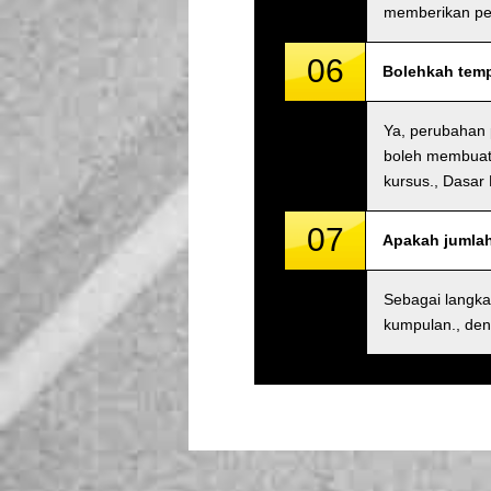
memberikan pe
06
Bolehkah temp
Ya, perubahan 
boleh membuat 
kursus., Dasar
07
Apakah jumla
Sebagai langk
kumpulan., den