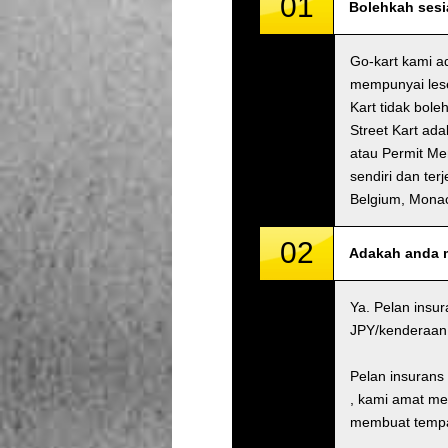
01
Bolehkah sesi
Go-kart kami a
mempunyai lese
Kart tidak bole
Street Kart ad
atau Permit M
sendiri dan ter
Belgium, Mona
02
Adakah anda 
Ya. Pelan insu
JPY/kenderaan 
Pelan insurans
, kami amat me
membuat tempah