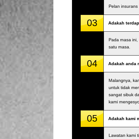
Pelan insurans
03
Adakah terdap
Pada masa ini,
satu masa.
04
Adakah anda m
Malangnya, kam
untuk tidak me
sangat sibuk da
kami mengesyo
05
Adakah kami 
Lawatan kami t