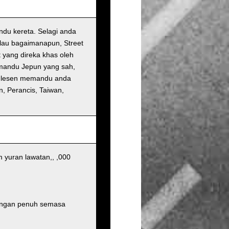
ndu kereta. Selagi anda
lau bagaimanapun, Street
t yang direka khas oleh
emandu Jepun yang sah,
u lesen memandu anda
n, Perancis, Taiwan,
 yuran lawatan,, ,000
dungan penuh semasa