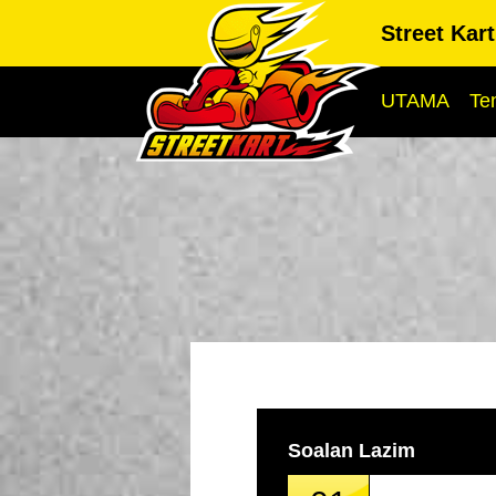
Street Kar
UTAMA
Te
Soalan Lazim