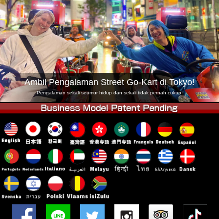
Syarikat
Tempahan
Tukar Kedai
Tokyo Shinagawa
Tokyo Akihabara#1
Tokyo Akihabara#2
Tokyo Shibuya
Tokyo Shibuya Annex
Tokyo Bay
Ambil Pengalaman Street Go-Kart di Tokyo!
Tokyo Asakusa
Osaka
Pengalaman sekali seumur hidup dan sekali tidak pernah cukup!
Okinawa