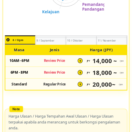
8 / Ogos
9 / September
10 / Oktober
11 / November
Masa
Jenis
Harga (JPY)
14,000 ~
10AM - 6PM
Review Price
JPY
/pax
¥
18,000 ~
6PM - 8PM
Review Price
JPY
/pax
¥
20,000~
Standard
Regular Price
JPY
/pax
¥
Harga Ulasan / Harga Tempahan Awal Ulasan / Harga Ulasan
terpakai apabila anda merancang untuk berkongsi pengalaman
anda.