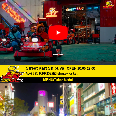
Street Kart Shibuya
OPEN 10:00-22:00
📞+81-80-9999-2525
📧
shina@kart.st
MENU/Tukar Kedai
UTAMA
Tentang
Spesifikasi
Harga
Akses
Suara
Soalan Lazim