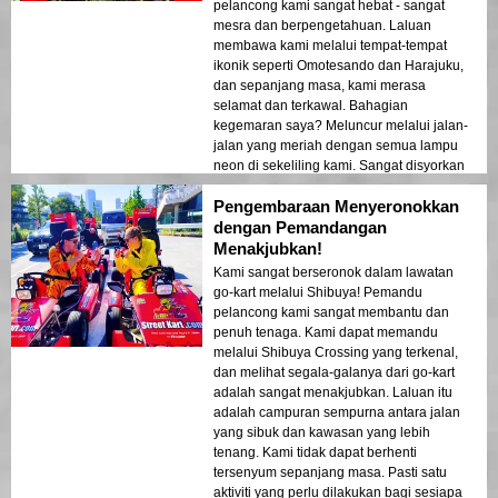
pelancong kami sangat hebat - sangat
mesra dan berpengetahuan. Laluan
membawa kami melalui tempat-tempat
ikonik seperti Omotesando dan Harajuku,
dan sepanjang masa, kami merasa
selamat dan terkawal. Bahagian
kegemaran saya? Meluncur melalui jalan-
jalan yang meriah dengan semua lampu
neon di sekeliling kami. Sangat disyorkan
jika anda berada di Tokyo! ⭐️⭐️⭐️⭐️⭐️
Pengembaraan Menyeronokkan
dengan Pemandangan
Menakjubkan!
Kami sangat berseronok dalam lawatan
go-kart melalui Shibuya! Pemandu
pelancong kami sangat membantu dan
penuh tenaga. Kami dapat memandu
melalui Shibuya Crossing yang terkenal,
dan melihat segala-galanya dari go-kart
adalah sangat menakjubkan. Laluan itu
adalah campuran sempurna antara jalan
yang sibuk dan kawasan yang lebih
tenang. Kami tidak dapat berhenti
tersenyum sepanjang masa. Pasti satu
aktiviti yang perlu dilakukan bagi sesiapa