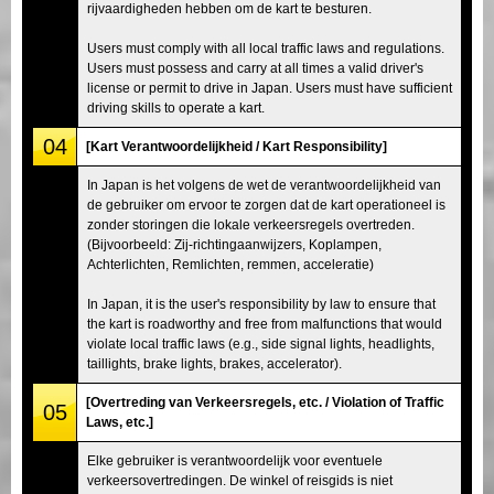
rijvaardigheden hebben om de kart te besturen.
Users must comply with all local traffic laws and regulations.
Users must possess and carry at all times a valid driver's
license or permit to drive in Japan. Users must have sufficient
driving skills to operate a kart.
04
[Kart Verantwoordelijkheid / Kart Responsibility]
In Japan is het volgens de wet de verantwoordelijkheid van
de gebruiker om ervoor te zorgen dat de kart operationeel is
zonder storingen die lokale verkeersregels overtreden.
(Bijvoorbeeld: Zij-richtingaanwijzers, Koplampen,
Achterlichten, Remlichten, remmen, acceleratie)
In Japan, it is the user's responsibility by law to ensure that
the kart is roadworthy and free from malfunctions that would
violate local traffic laws (e.g., side signal lights, headlights,
taillights, brake lights, brakes, accelerator).
[Overtreding van Verkeersregels, etc. / Violation of Traffic
05
Laws, etc.]
Elke gebruiker is verantwoordelijk voor eventuele
verkeersovertredingen. De winkel of reisgids is niet