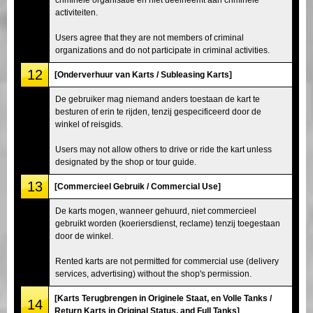
activiteiten.
Users agree that they are not members of criminal
organizations and do not participate in criminal activities.
12
[Onderverhuur van Karts / Subleasing Karts]
De gebruiker mag niemand anders toestaan de kart te
besturen of erin te rijden, tenzij gespecificeerd door de
winkel of reisgids.
Users may not allow others to drive or ride the kart unless
designated by the shop or tour guide.
13
[Commercieel Gebruik / Commercial Use]
De karts mogen, wanneer gehuurd, niet commercieel
gebruikt worden (koeriersdienst, reclame) tenzij toegestaan
door de winkel.
Rented karts are not permitted for commercial use (delivery
services, advertising) without the shop's permission.
[Karts Terugbrengen in Originele Staat, en Volle Tanks /
14
Return Karts in Original Status, and Full Tanks]