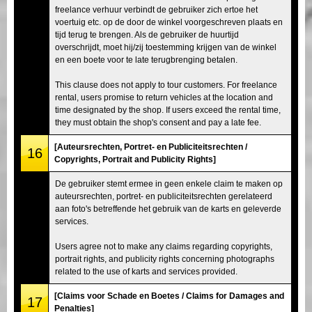
freelance verhuur verbindt de gebruiker zich ertoe het
voertuig etc. op de door de winkel voorgeschreven plaats en
tijd terug te brengen. Als de gebruiker de huurtijd
overschrijdt, moet hij/zij toestemming krijgen van de winkel
en een boete voor te late terugbrenging betalen.
This clause does not apply to tour customers. For freelance
rental, users promise to return vehicles at the location and
time designated by the shop. If users exceed the rental time,
they must obtain the shop's consent and pay a late fee.
[Auteursrechten, Portret- en Publiciteitsrechten /
16
Copyrights, Portrait and Publicity Rights]
De gebruiker stemt ermee in geen enkele claim te maken op
auteursrechten, portret- en publiciteitsrechten gerelateerd
aan foto's betreffende het gebruik van de karts en geleverde
services.
Users agree not to make any claims regarding copyrights,
portrait rights, and publicity rights concerning photographs
related to the use of karts and services provided.
[Claims voor Schade en Boetes / Claims for Damages and
17
Penalties]