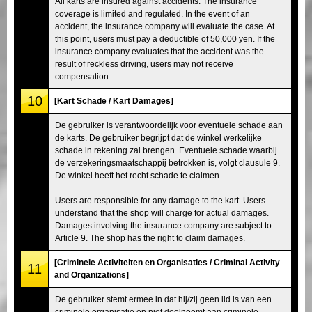
All karts are insured against accidents. The insurance
coverage is limited and regulated. In the event of an
accident, the insurance company will evaluate the case. At
this point, users must pay a deductible of 50,000 yen. If the
insurance company evaluates that the accident was the
result of reckless driving, users may not receive
compensation.
10
[Kart Schade / Kart Damages]
De gebruiker is verantwoordelijk voor eventuele schade aan
de karts. De gebruiker begrijpt dat de winkel werkelijke
schade in rekening zal brengen. Eventuele schade waarbij
de verzekeringsmaatschappij betrokken is, volgt clausule 9.
De winkel heeft het recht schade te claimen.
Users are responsible for any damage to the kart. Users
understand that the shop will charge for actual damages.
Damages involving the insurance company are subject to
Article 9. The shop has the right to claim damages.
[Criminele Activiteiten en Organisaties / Criminal Activity
11
and Organizations]
De gebruiker stemt ermee in dat hij/zij geen lid is van een
criminele organisatie en niet deelneemt aan criminele