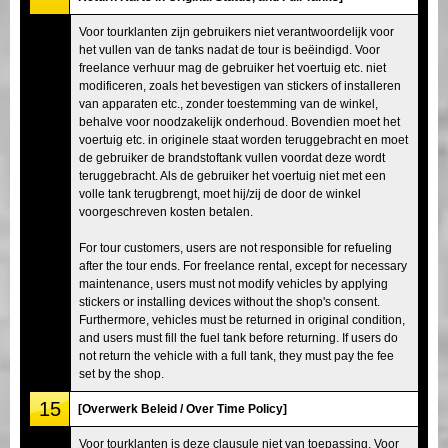
Voor tourklanten zijn gebruikers niet verantwoordelijk voor
het vullen van de tanks nadat de tour is beëindigd. Voor
freelance verhuur mag de gebruiker het voertuig etc. niet
modificeren, zoals het bevestigen van stickers of installeren
van apparaten etc., zonder toestemming van de winkel,
behalve voor noodzakelijk onderhoud. Bovendien moet het
voertuig etc. in originele staat worden teruggebracht en moet
de gebruiker de brandstoftank vullen voordat deze wordt
teruggebracht. Als de gebruiker het voertuig niet met een
volle tank terugbrengt, moet hij/zij de door de winkel
voorgeschreven kosten betalen.
For tour customers, users are not responsible for refueling
after the tour ends. For freelance rental, except for necessary
maintenance, users must not modify vehicles by applying
stickers or installing devices without the shop's consent.
Furthermore, vehicles must be returned in original condition,
and users must fill the fuel tank before returning. If users do
not return the vehicle with a full tank, they must pay the fee
set by the shop.
15
[Overwerk Beleid / Over Time Policy]
Voor tourklanten is deze clausule niet van toepassing. Voor