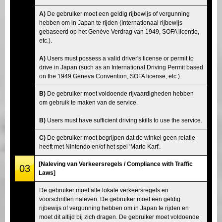
A)
De gebruiker moet een geldig rijbewijs of vergunning
hebben om in Japan te rijden (Internationaal rijbewijs
gebaseerd op het Genève Verdrag van 1949, SOFA licentie,
etc.).
A)
Users must possess a valid driver's license or permit to
drive in Japan (such as an International Driving Permit based
on the 1949 Geneva Convention, SOFA license, etc.).
B)
De gebruiker moet voldoende rijvaardigheden hebben
om gebruik te maken van de service.
B)
Users must have sufficient driving skills to use the service.
C)
De gebruiker moet begrijpen dat de winkel geen relatie
heeft met Nintendo en/of het spel 'Mario Kart'.
[Naleving van Verkeersregels / Compliance with Traffic
03
Laws]
De gebruiker moet alle lokale verkeersregels en
voorschriften naleven. De gebruiker moet een geldig
rijbewijs of vergunning hebben om in Japan te rijden en
moet dit altijd bij zich dragen. De gebruiker moet voldoende