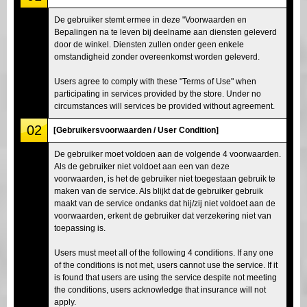
De gebruiker stemt ermee in deze "Voorwaarden en
Bepalingen na te leven bij deelname aan diensten geleverd
door de winkel. Diensten zullen onder geen enkele
omstandigheid zonder overeenkomst worden geleverd.
Users agree to comply with these "Terms of Use" when
participating in services provided by the store. Under no
circumstances will services be provided without agreement.
02
[Gebruikersvoorwaarden / User Condition]
De gebruiker moet voldoen aan de volgende 4 voorwaarden.
Als de gebruiker niet voldoet aan een van deze
voorwaarden, is het de gebruiker niet toegestaan gebruik te
maken van de service. Als blijkt dat de gebruiker gebruik
maakt van de service ondanks dat hij/zij niet voldoet aan de
voorwaarden, erkent de gebruiker dat verzekering niet van
toepassing is.
Users must meet all of the following 4 conditions. If any one
of the conditions is not met, users cannot use the service. If it
is found that users are using the service despite not meeting
the conditions, users acknowledge that insurance will not
apply.