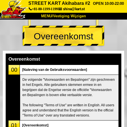
STREET KART Akihabara #2
OPEN 10:00-22:00
📞+81-80-1199-1199
📧
shina@kart.st
MENU/Vestiging Wijzigen
TOP
Overeenkomst
Over Ons
Specificaties
Prijs
Bereikbaarheid
Reviews
Veelgestelde Vragen
Bedrijf
Reserveren
Overeenkomst
Vestiging Wijzigen
00
[Naleving van de Gebruiksvoorwaarden]
Tokio Shinagawa
Tokio Akihabara#1
De volgende "Voorwaarden en Bepalingen" zijn geschreven
in het Engels. Alle gebruikers stemmen ermee in en
Tokio Akihabara#2
Tokio Shibuya
begrijpen dat de Engelse versie de officiële "Voorwaarden
Tokio Shibuya Annex
Tokio Baai
en Bepalingen is boven elke vertaalde versie.
Tokio Asakusa
Osaka
The following "Terms of Use" are written in English. All users
agree and understand that the English version is the official
Okinawa
"Terms of Use" over any translated versions.
01
[Overeenkomst]