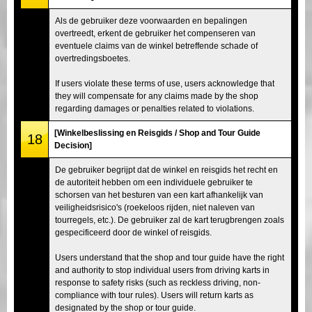
Als de gebruiker deze voorwaarden en bepalingen
overtreedt, erkent de gebruiker het compenseren van
eventuele claims van de winkel betreffende schade of
overtredingsboetes.
If users violate these terms of use, users acknowledge that
they will compensate for any claims made by the shop
regarding damages or penalties related to violations.
[Winkelbeslissing en Reisgids / Shop and Tour Guide
18
Decision]
De gebruiker begrijpt dat de winkel en reisgids het recht en
de autoriteit hebben om een individuele gebruiker te
schorsen van het besturen van een kart afhankelijk van
veiligheidsrisico's (roekeloos rijden, niet naleven van
tourregels, etc.). De gebruiker zal de kart terugbrengen zoals
gespecificeerd door de winkel of reisgids.
Users understand that the shop and tour guide have the right
and authority to stop individual users from driving karts in
response to safety risks (such as reckless driving, non-
compliance with tour rules). Users will return karts as
designated by the shop or tour guide.