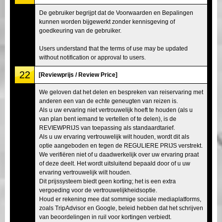
De gebruiker begrijpt dat de Voorwaarden en Bepalingen
kunnen worden bijgewerkt zonder kennisgeving of
goedkeuring van de gebruiker.
Users understand that the terms of use may be updated
without notification or approval to users.
22
[Reviewprijs / Review Price]
We geloven dat het delen en bespreken van reiservaring met
anderen een van de echte geneugten van reizen is.
Als u uw ervaring niet vertrouwelijk hoeft te houden (als u
van plan bent iemand te vertellen of te delen), is de
REVIEWPRIJS van toepassing als standaardtarief.
Als u uw ervaring vertrouwelijk wilt houden, wordt dit als
optie aangeboden en tegen de REGULIERE PRIJS verstrekt.
We verifiëren niet of u daadwerkelijk over uw ervaring praat
of deze deelt. Het wordt uitsluitend bepaald door of u uw
ervaring vertrouwelijk wilt houden.
Dit prijssysteem biedt geen korting; het is een extra
vergoeding voor de vertrouwelijkheidsoptie.
Houd er rekening mee dat sommige sociale mediaplatforms,
zoals TripAdvisor en Google, beleid hebben dat het schrijven
van beoordelingen in ruil voor kortingen verbiedt.