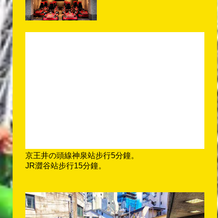
京王井の頭線神泉站步行5分鐘。
JR澀谷站步行15分鐘。