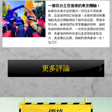
一個百分之百值得的東京體驗！
如果你在東京並想嘗試一些完全不同的東
西，這是值得預訂的旅遊！全新的澀谷附屬
地點為這次體驗增添了額外的品質。導遊非
常出色，確保我們在享受樂趣的同時，旅程
也保持順利和有序。一次性欣賞澀谷的霓虹
燈、表參道的時尚街道以及原宿的多彩活
力，真是難以忘懷。我絕對會再參加一次！
🚀🇯🇵
更多評論