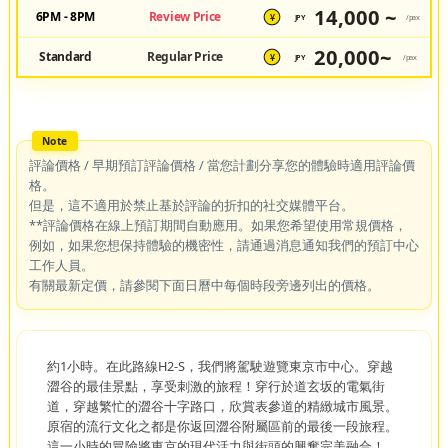
14,000 ~
6PM - 8PM
Review Price
JPY
/pax
¥
20,000~
Standard
Regular Price
JPY
/pax
¥
評論價格 / 早期預訂評論價格 / 當您計劃分享您的體驗時適用評論價
格。
但是，這不適用於禁止基於評論的折扣的社交媒體平台。
**評論價格在線上預訂期間自動應用。如果您希望使用常規價格，
例如，如果您想保持體驗的機密性，請通過消息通知我們的預訂中心
工作人員。
有關最新定價，請參閱下面日曆中每個時段旁邊列出的價格。
約1小時。在此路線H2-S，我們將駕駛遊覽東京市中心。穿越
澀谷的最佳景點，享受刺激的旅程！穿行於道玄坂的電氣街
道，穿越繁忙的澀谷十字路口，欣賞表參道的精緻城市風景。
原宿的流行文化之都是你返回澀谷附屬區前的最後一段旅程。
這一小時的冒險將東京的現代活力與街頭的興奮完美融合！