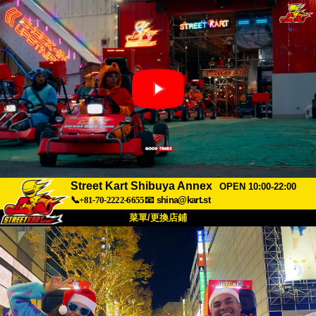
Street Kart Shibuya Annex
OPEN 10:00-22:00
📞+81-70-2222-6655
📧
shina@kart.st
菜單/更換店鋪
首頁
關於我們
規格
價格
交通資訊
顧客評價
常見問題