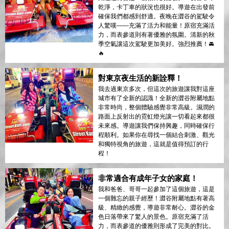
乾淨，卡丁車的狀況也很好。導遊在出發前
確保我們都感到舒適。夜晚在澀谷的駕駛令
人驚嘆——充滿了活力和能量！原宿充滿活
力，而表參道則有著優雅的氛圍。清新的秋
季空氣讓這次駕駛更加美好。強烈推薦！🚘
🔥
對東京夜生活的新詮釋！
我去過東京多次，但這次的旅遊讓我對這座
城市有了全新的認識！全新的澀谷附屬地點
非常時尚，整個體驗感覺非常高級。濕潤的
路面上反射出的霓虹燈光讓一切看起來都很
未來感。導遊讓我們保持興趣，同時確保行
程順利。如果你在尋找一個結合刺激、觀光
和獨特視角的旅遊，這就是值得預訂的行
程！
非常適合有成年子女的家庭！
我和爸爸、哥哥一起參加了這個旅遊，這是
一個難忘的親子經歷！澀谷附屬地點有著高
級、精緻的感覺，導遊非常耐心。澀谷的金
色日落帶來了驚人的景色。原宿充滿了活
力，而表參道的優雅則形成了完美的對比。