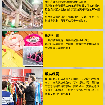
我們店鋪提供特價運動相機租賃服務。
我們擁有最新最強大的4K運動相機，可以租賃來
錄製您或家人/朋友在街頭度過美好時光的POV畫
面。
您也可以攜帶自己的運動相機，安裝在胸部、頭
部或身體上（只要不妨礙安全駕駛）。
配件租賃
以我們多種有趣且時尚的配件風格巡航！
為您的服裝增添一些特色，在城市中駕駛時選擇
太陽眼鏡或時尚的帽子。
服裝租賃
如果沒有裝扮成超級英雄的樣子，怎麼能說您擁
有了「真實的超級英雄卡丁車體驗」呢！我們擁
有您想得到的所有服裝，讓這成為「真實的超級
英雄卡丁車體驗」！對於所有超級英雄粉絲，別
擔心，我們全部都有！