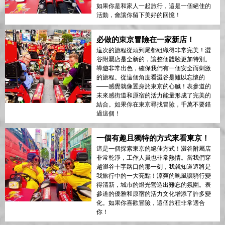
如果你是和家人一起旅行，這是一個絕佳的
活動，會讓你留下美好的回憶！
必做的東京冒險在一家新店！
這次的旅程從頭到尾都組織得非常完美！澀
谷附屬店是全新的，讓整個體驗更加特別。
導遊非常出色，確保我們有一個安全而刺激
的旅程。從這個角度看澀谷是難以忘懷的
——感覺就像置身於東京的心臟！表參道的
未來感街道和原宿的活力能量形成了完美的
結合。如果你在東京尋找冒險，千萬不要錯
過這個！
一個有趣且獨特的方式來看東京！
這是一個探索東京的絕佳方式！澀谷附屬店
非常乾淨，工作人員也非常熱情。當我們穿
越澀谷十字路口的那一刻，我就知道這將是
我旅行中的一大亮點！涼爽的晚風讓騎行變
得清新，城市的燈光營造出難忘的氛圍。表
參道的優雅和原宿的活力文化增添了許多變
化。如果你喜歡冒險，這個旅程非常適合
你！