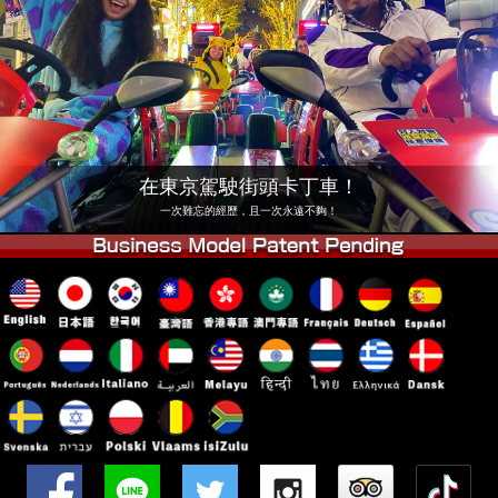
公司
預訂
更換店鋪
東京 品川 #1
東京 秋葉原 #1
東京 秋葉原 #2
東京 澀谷
東京 澀谷分店
東京灣
在東京駕駛街頭卡丁車！
東京 淺草
大阪
一次難忘的經歷，且一次永遠不夠！
沖繩