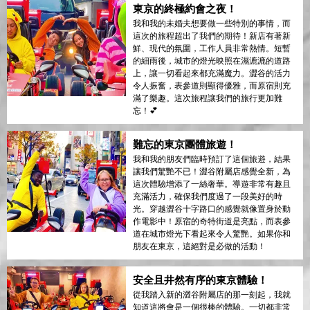
東京的終極約會之夜！
我和我的未婚夫想要做一些特別的事情，而
這次的旅程超出了我們的期待！新店有著新
鮮、現代的氛圍，工作人員非常熱情。短暫
的細雨後，城市的燈光映照在濕漉漉的道路
上，讓一切看起來都充滿魔力。澀谷的活力
令人振奮，表參道則顯得優雅，而原宿則充
滿了樂趣。這次旅程讓我們的旅行更加難
忘！💕
難忘的東京團體旅遊！
我和我的朋友們臨時預訂了這個旅遊，結果
讓我們驚艷不已！澀谷附屬店感覺全新，為
這次體驗增添了一絲奢華。導遊非常有趣且
充滿活力，確保我們度過了一段美好的時
光。穿越澀谷十字路口的感覺就像置身於動
作電影中！原宿的奇特街道是亮點，而表參
道在城市燈光下看起來令人驚艷。如果你和
朋友在東京，這絕對是必做的活動！
安全且井然有序的東京體驗！
從我踏入新的澀谷附屬店的那一刻起，我就
知道這將會是一個很棒的體驗。一切都非常