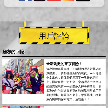
用戶評論
難忘的回憶
全新刺激的東京冒險！
這次旅程真是太棒了！新開的澀谷附屬店乾
淨整潔，一切都感覺新鮮而現代。🚗✨ 導遊
非常出色，確保我們度過了一段難忘的時
光，同時保持一切安全。穿越澀谷十字路口
的感覺超現實——那麼多人揮手和拍照！表
參道的時尚街道與原宿的熱鬧氛圍形成了完
美的對比。如果你在東京，想要尋找一種刺
激而獨特的探索方式，這就是了！